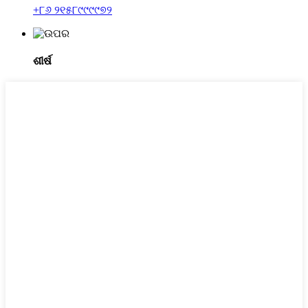
+୮୬ ୨୧୫୮୯୯୯୯୭୨
ଶୀର୍ଷ