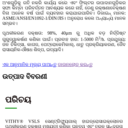
ଅଂଶଗୁଡ଼ିକୁ ଗତି ନକରି କାର୍ଯ୍ୟ କରେ ଏବଂ ଫିଲ୍ଟର ଉପାଦାନଗୁଡ଼ିକର
ସଫା କିମ୍ବା ପରିବର୍ତ୍ତନ ଆବଶ୍ୟକ କରେ ନାହିଁ, ତେଣୁ ରକ୍ଷଣାବେକ୍ଷଣ
ବିନା ଅନେକ ବର୍ଷ ପାଇଁ ବ୍ୟବହାର କରାଯାଇପାରିବ। ଡିଜାଇନ୍ ମାନକ:
ASME/ANSI/EN1092-1/DIN/JIS। ଅନୁରୋଧ କଲେ ଅନ୍ୟାନ୍ୟ ମାନକ
ସମ୍ଭବ।
ପୃଥକୀକରଣ ଦକ୍ଷତା: 98%, 40μm ରୁ ଅଧିକ ବଡ଼ ନିର୍ଦ୍ଦିଷ୍ଟ
3
ଗୁରୁତ୍ୱାକର୍ଷଣ କଣିକା ପାଇଁ। ପ୍ରବାହ ହାର: 1-5000 ମି
/h. ପ୍ରଯୁଜ୍ୟ:
ଜଳ ଚିକିତ୍ସା, କାଗଜ, ପେଟ୍ରୋକେମିକାଲ୍, ଧାତୁ ପ୍ରକ୍ରିୟାକରଣ, ଜୈବ
ରାସାୟନିକ-ଔଷଧ ଶିଳ୍ପ, ଇତ୍ୟାଦି।
ଏକ ଆନୁମାନିକ ମୂଲ୍ୟ ପାଆନ୍ତୁ
ଡାଉନଲୋଡ୍ କରନ୍ତୁ
ଉତ୍ପାଦ ବିବରଣୀ
ପରିଚୟ
VITHY® VSLS ସେଣ୍ଟ୍ରିଫ୍ୟୁଗାଲ୍ ହାଇଡ୍ରୋସାଇକ୍ଲୋନର
ପୃଥକୀକରଣ ଦକ୍ଷତା ମୁଖ୍ୟତଃ କଣିକା ଘନତ୍ୱ ଏବଂ ତରଳ ସାନ୍ଦ୍ରତା