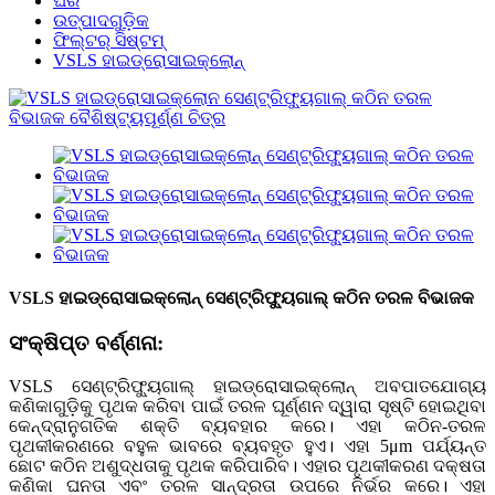
ଘର
ଉତ୍ପାଦଗୁଡ଼ିକ
ଫିଲ୍ଟର୍ ସିଷ୍ଟମ୍
VSLS ହାଇଡ୍ରୋସାଇକ୍ଲୋନ୍
VSLS ହାଇଡ୍ରୋସାଇକ୍ଲୋନ୍ ସେଣ୍ଟ୍ରିଫ୍ୟୁଗାଲ୍ କଠିନ ତରଳ ବିଭାଜକ
ସଂକ୍ଷିପ୍ତ ବର୍ଣ୍ଣନା:
VSLS ସେଣ୍ଟ୍ରିଫ୍ୟୁଗାଲ୍ ହାଇଡ୍ରୋସାଇକ୍ଲୋନ୍ ଅବପାତଯୋଗ୍ୟ
କଣିକାଗୁଡ଼ିକୁ ପୃଥକ କରିବା ପାଇଁ ତରଳ ଘୂର୍ଣ୍ଣନ ଦ୍ୱାରା ସୃଷ୍ଟି ହୋଇଥିବା
କେନ୍ଦ୍ରାନୁଗତିକ ଶକ୍ତି ବ୍ୟବହାର କରେ। ଏହା କଠିନ-ତରଳ
ପୃଥକୀକରଣରେ ବହୁଳ ଭାବରେ ବ୍ୟବହୃତ ହୁଏ। ଏହା 5μm ପର୍ଯ୍ୟନ୍ତ
ଛୋଟ କଠିନ ଅଶୁଦ୍ଧତାକୁ ପୃଥକ କରିପାରିବ। ଏହାର ପୃଥକୀକରଣ ଦକ୍ଷତା
କଣିକା ଘନତା ଏବଂ ତରଳ ସାନ୍ଦ୍ରତା ଉପରେ ନିର୍ଭର କରେ। ଏହା