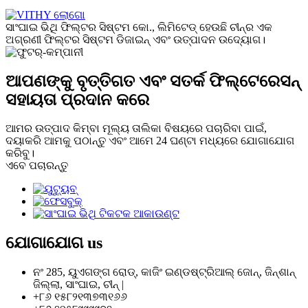
ସାଂଘାଇ ଭିଥି ଫିଲ୍ଟର ସିଷ୍ଟମ କୋ., ଲିମିଟେଡ୍ ହେଉଛି ଚୀନ୍‌ର ଏକ
ଅଗ୍ରଣୀ ଫିଲ୍ଟର ସିଷ୍ଟମ ଡିଜାଇନ୍ ଏବଂ ଉତ୍ପାଦନ ଉଦ୍ୟୋଗ।
ଆପଣଙ୍କୁ ବୃତ୍ତିଗତ ଏବଂ ସତର୍କ ଫିଲ୍ଟେରେସନ୍
ସହାୟତା ପ୍ରଦାନ କରେ
ଆମର ଉତ୍ପାଦ କିମ୍ବା ମୂଲ୍ୟ ତାଲିକା ବିଷୟରେ ପଚାରିବା ପାଇଁ,
ଦୟାକରି ଆମକୁ ପଠାନ୍ତୁ ଏବଂ ଆମେ 24 ଘଣ୍ଟା ମଧ୍ୟରେ ଯୋଗାଯୋଗ
କରିବୁ।
ଏବେ ପଚାରନ୍ତୁ
ଯୋଗାଯୋଗ
us
ନଂ 285, ୟୁଏଗଙ୍ଗ ରୋଡ୍, କାଜିଂ ଇଣ୍ଡଷ୍ଟ୍ରିଆଲ୍ ଜୋନ୍, ଜିନ୍ଶାନ୍
ଜିଲ୍ଲା, ସାଂଘାଇ, ଚୀନ୍ |
+୮୬ ୧୫୮୨୧୩୭୩୧୬୬