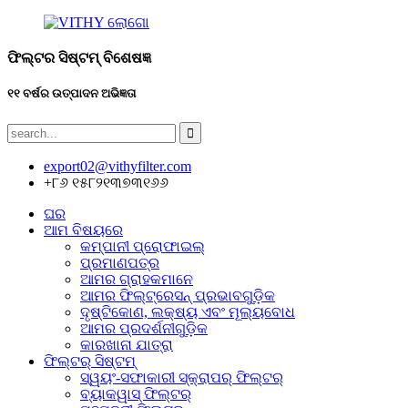
ଫିଲ୍ଟର ସିଷ୍ଟମ୍ ବିଶେଷଜ୍ଞ
୧୧ ବର୍ଷର ଉତ୍ପାଦନ ଅଭିଜ୍ଞତା
export02@vithyfilter.com
+୮୬ ୧୫୮୨୧୩୭୩୧୬୬
ଘର
ଆମ ବିଷୟରେ
କମ୍ପାନୀ ପ୍ରୋଫାଇଲ୍
ପ୍ରମାଣପତ୍ର
ଆମର ଗ୍ରାହକମାନେ
ଆମର ଫିଲ୍ଟ୍ରେସନ୍ ପ୍ରଭାବଗୁଡ଼ିକ
ଦୃଷ୍ଟିକୋଣ, ଲକ୍ଷ୍ୟ ଏବଂ ମୂଲ୍ୟବୋଧ
ଆମର ପ୍ରଦର୍ଶନୀଗୁଡ଼ିକ
କାରଖାନା ଯାତ୍ରା
ଫିଲ୍ଟର୍ ସିଷ୍ଟମ୍
ସ୍ୱୟଂ-ସଫାକାରୀ ସ୍କ୍ରାପର୍ ଫିଲ୍ଟର୍
ବ୍ୟାକୱାସ୍ ଫିଲ୍ଟର୍