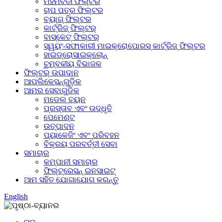
ମହମବତୀ ଫିଲ୍ଟର
ଚାପ ପତ୍ର ଫିଲ୍ଟର
ବ୍ୟାଗ୍ ଫିଲ୍ଟର
କାର୍ଟ୍ରିଜ୍ ଫିଲ୍ଟର୍
ବାସ୍କେଟ୍ ଫିଲ୍ଟର୍
ସ୍ୱୟଂ-ସଫାକାରୀ ମାଇକ୍ରୋପୋରସ୍ କାର୍ଟ୍ରିଜ୍ ଫିଲ୍ଟର
ହାଇଡ୍ରୋସାଇକ୍ଲୋନ୍
ଚୁମ୍ବକୀୟ ବିଭାଜକ
ଫିଲ୍ଟର୍ ଉପାଦାନ
ଆପ୍ଲିକେସନ୍‌ଗୁଡ଼ିକ
ଆମର ସେବାଗୁଡିକ
ମଡେଲ୍ ଚୟନ
ପ୍ରସ୍ତାବ ଏବଂ ଉଦ୍ଧୃତି
ପେମେଣ୍ଟ
ଉତ୍ପାଦନ
ପ୍ୟାକେଜିଂ ଏବଂ ପରିବହନ
ବିକ୍ରୟ ପରବର୍ତ୍ତୀ ସେବା
ସମାଚାର
କମ୍ପାନୀ ସମାଚାର
ଫିଲ୍ଟ୍ରେସନ୍ ଇନସାଇଟ୍
ଆମ ସହିତ ଯୋଗାଯୋଗ କରନ୍ତୁ
English