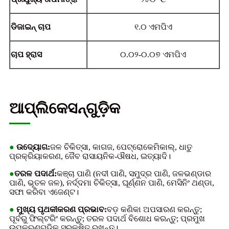
ଡିଜାଇନ୍ ଚାପ
୧.୦ ଏମପିଏ
ଚାପ ହ୍ରାସ
୦.୦୨-୦.୦୭ ଏମପିଏ
ଆପ୍ଲିକେସନ୍‌ଗୁଡ଼ିକ
●
ଉଦ୍ୟୋଗ:
ଜଳ ଚିକିତ୍ସା, କାଗଜ, ପେଟ୍ରୋକେମିକାଲ୍, ଧାତୁ
ପ୍ରକ୍ରିୟାକରଣ, ଜୈବ ରାସାୟନିକ-ଔଷଧ, ଇତ୍ୟାଦି।
●
ତରଳ ପଦାର୍ଥ:
କଞ୍ଚା ପାଣି (ନଦୀ ପାଣି, ସମୁଦ୍ର ପାଣି, ଜଳଭଣ୍ଡାର
ପାଣି, ଭୂତଳ ଜଳ), ନର୍ଦ୍ଦମା ଚିକିତ୍ସା, ଘୂର୍ଣ୍ଣନ ପାଣି, ମେସିନିଂ ଥଣ୍ଡା,
ସଫା କରିବା ଏଜେଣ୍ଟ।
●
ମୁଖ୍ୟ ପୃଥକୀକରଣ ପ୍ରଭାବ:
ବଡ଼ କଣିକା ଅପସାରଣ କରନ୍ତୁ;
ପୂର୍ବରୁ ଫିଲ୍ଟରିଂ କରନ୍ତୁ; ତରଳ ପଦାର୍ଥ ବିଶୋଧ କରନ୍ତୁ; ପ୍ରମୁଖ
ଉପକରଣଗୁଡ଼ିକୁ ସୁରକ୍ଷିତ ରଖନ୍ତୁ।