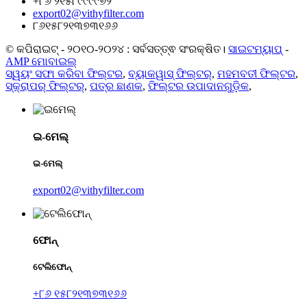
+୮୬ ୨୧୫୮୯୯୯୯୭୨
export02@vithyfilter.com
୮୬୧୫୮୨୧୩୭୩୧୬୬
© କପିରାଇଟ୍ - ୨୦୧୦-୨୦୨୪ : ସର୍ବସତ୍ତ୍ଵ ସଂରକ୍ଷିତ।
ସାଇଟମ୍ୟାପ୍
-
AMP ମୋବାଇଲ୍
ସ୍ୱୟଂ ସଫା କରିବା ଫିଲ୍ଟର
,
ବ୍ୟାକୱାସ୍ ଫିଲ୍ଟର୍
,
ମହମବତୀ ଫିଲ୍ଟର
,
ସ୍କ୍ରାପର୍ ଫିଲ୍ଟର୍
,
ପତ୍ର ଛାଣକ
,
ଫିଲ୍ଟର ଉପାଦାନଗୁଡ଼ିକ
,
ଇ-ମେଲ୍
ଇ-ମେଲ୍
export02@vithyfilter.com
ଫୋନ୍
ଟେଲିଫୋନ୍
+୮୬ ୧୫୮୨୧୩୭୩୧୬୬