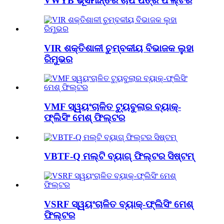
VWYB ଭୂସମାନ୍ତର ଚାପ ପତ୍ର ଫିଲ୍ଟର
VIR ଶକ୍ତିଶାଳୀ ଚୁମ୍ବକୀୟ ବିଭାଜକ ଲୁହା
ରିମୁଭର
VMF ସ୍ୱୟଂଚାଳିତ ଟ୍ୟୁବୁଲାର ବ୍ୟାକ୍-
ଫ୍ଲିସିଂ ମେଶ୍ ଫିଲ୍ଟର
VBTF-Q ମଲ୍ଟି ବ୍ୟାଗ୍ ଫିଲ୍ଟର ସିଷ୍ଟମ୍
VSRF ସ୍ୱୟଂଚାଳିତ ବ୍ୟାକ୍-ଫ୍ଲିସିଂ ମେଶ୍
ଫିଲ୍ଟର