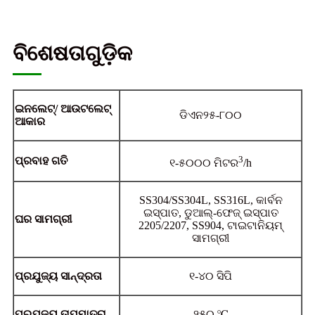
ବିଶେଷତାଗୁଡ଼ିକ
ଇନଲେଟ୍/ ଆଉଟଲେଟ୍
ଡିଏନ୨୫-୮୦୦
ଆକାର
3
ପ୍ରବାହ ଗତି
୧-୫୦୦୦ ମିଟର
/h
SS304/SS304L, SS316L, କାର୍ବନ
ଇସ୍ପାତ, ଡୁଆଲ୍-ଫେଜ୍ ଇସ୍ପାତ
ଘର ସାମଗ୍ରୀ
2205/2207, SS904, ଟାଇଟାନିୟମ୍
ସାମଗ୍ରୀ
ପ୍ରଯୁଜ୍ୟ ସାନ୍ଦ୍ରତା
୧-୪୦ ସିପି
ପ୍ରଯୁଜ୍ୟ ତାପମାତ୍ରା
୨୫୦ ℃