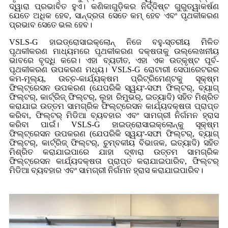
ଦ୍ୱାରା ପ୍ରଭାବିତ ହୁଏ। କଣିକାଗୁଡ଼ିକର ନିର୍ଦ୍ଦିଷ୍ଟ ଗୁରୁତ୍ୱାକର୍ଷଣ
ଯେତେ ଅଧିକ ହେବ, ସାନ୍ଦ୍ରତା ସେତେ କମ୍ ହେବ ଏବଂ ପୃଥକୀକରଣ
ପ୍ରଭାବ ସେତେ ଭଲ ହେବ।
VSLS-G ହାଇଡ୍ରୋସାଇକ୍ଲୋନ୍ ନିଜେ ବହୁ-ସ୍ତରୀୟ ମିଳିତ
ପୃଥକୀକରଣ ମାଧ୍ୟମରେ ପୃଥକୀକରଣ ଦକ୍ଷତାକୁ ଉଲ୍ଲେଖନୀୟ
ଭାବରେ ବୃଦ୍ଧି କରେ। ଏହା ବ୍ୟତୀତ, ଏହା ଏକ ଉତ୍କୃଷ୍ଟ ପୂର୍ବ-
ପୃଥକୀକରଣ ଉପକରଣ ମଧ୍ୟ। VSLS-G ରୋଟାରୀ ସେପାରେଟରର
କମ-ମୂଲ୍ୟ, ଉଚ୍ଚ-କାର୍ଯ୍ୟକ୍ଷମ ପ୍ରିଟ୍ରିମେଣ୍ଟକୁ ସୂକ୍ଷ୍ମ
ଫିଲ୍ଟ୍ରେସନ ଉପକରଣ (ଯେପରିକି ସ୍ୱୟଂ-ସଫା ଫିଲ୍ଟର୍, ବ୍ୟାଗ୍
ଫିଲ୍ଟର୍, କାର୍ଟ୍ରିଜ୍ ଫିଲ୍ଟର୍, ଲୁହା ରିମୁଭର୍, ଇତ୍ୟାଦି) ସହିତ ମିଶ୍ରିତ
କରାଯାଇ ଉତ୍ତମ ସାମଗ୍ରିକ ଫିଲ୍ଟ୍ରେସନ କାର୍ଯ୍ୟଦକ୍ଷତା ପ୍ରାପ୍ତ
କରିବା, ଫିଲ୍ଟର୍ ମିଡିଆ ବ୍ୟବହାର ଏବଂ ସାମଗ୍ରୀ ନିର୍ଗମନ ହ୍ରାସ
କରିବା ପାଇଁ। VSLS-G ହାଇଡ୍ରୋସାଇକ୍ଲୋନ୍କୁ ସୂକ୍ଷ୍ମ
ଫିଲ୍ଟ୍ରେସନ ଉପକରଣ (ଯେପରିକି ସ୍ୱୟଂ-ସଫା ଫିଲ୍ଟର୍, ବ୍ୟାଗ୍
ଫିଲ୍ଟର୍, କାର୍ଟ୍ରିଜ୍ ଫିଲ୍ଟର୍, ଚୁମ୍ବକୀୟ ବିଭାଜକ, ଇତ୍ୟାଦି) ସହିତ
ମିଶ୍ରିତ କରାଯାଇପାରେ ଯାହା ଦ୍ଵାରା ଉତ୍ତମ ସାମଗ୍ରିକ
ଫିଲ୍ଟ୍ରେସନ କାର୍ଯ୍ୟଦକ୍ଷତା ପ୍ରାପ୍ତ କରାଯାଇପାରିବ, ଫିଲ୍ଟର୍
ମିଡିଆ ବ୍ୟବହାର ଏବଂ ସାମଗ୍ରୀ ନିର୍ଗମନ ହ୍ରାସ କରାଯାଇପାରିବ।