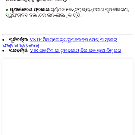
●
ପୃଥକୀକରଣ ପ୍ରକାର:
ଘୂର୍ଣ୍ଣନ କେନ୍ଦ୍ରାଭ୍ୟନ୍ତରୀଣ ପୃଥକୀକରଣ;
ସ୍ୱୟଂଚାଳିତ ନିରନ୍ତର ଇନ-ଲାଇନ୍ କାର୍ଯ୍ୟ।
ପୂର୍ବବର୍ତ୍ତୀ:
VSTF ସିମ୍ପ୍ଲେକ୍ସ/ଡୁପ୍ଲେକ୍ସ ମେଶ୍ ବାସ୍କେଟ୍
ଫିଲ୍ଟର ଷ୍ଟ୍ରେନର୍
ପରବର୍ତ୍ତୀ:
VIR ଶକ୍ତିଶାଳୀ ଚୁମ୍ବକୀୟ ବିଭାଜକ ଲୁହା ରିମୁଭର