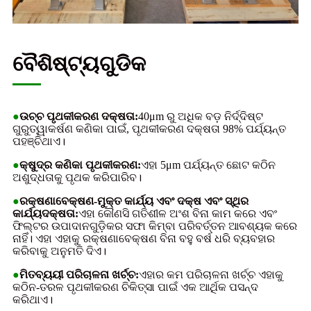
ବୈଶିଷ୍ଟ୍ୟଗୁଡିକ
●
ଉଚ୍ଚ ପୃଥକୀକରଣ ଦକ୍ଷତା:
40μm ରୁ ଅଧିକ ବଡ଼ ନିର୍ଦ୍ଦିଷ୍ଟ
ଗୁରୁତ୍ୱାକର୍ଷଣ କଣିକା ପାଇଁ, ପୃଥକୀକରଣ ଦକ୍ଷତା 98% ପର୍ଯ୍ୟନ୍ତ
ପହଞ୍ଚିଥାଏ।
●
କ୍ଷୁଦ୍ର କଣିକା ପୃଥକୀକରଣ:
ଏହା 5μm ପର୍ଯ୍ୟନ୍ତ ଛୋଟ କଠିନ
ଅଶୁଦ୍ଧତାକୁ ପୃଥକ କରିପାରିବ।
●
ରକ୍ଷଣାବେକ୍ଷଣ-ମୁକ୍ତ କାର୍ଯ୍ୟ ଏବଂ ଦକ୍ଷ ଏବଂ ସ୍ଥିର
କାର୍ଯ୍ୟଦକ୍ଷତା:
ଏହା କୌଣସି ଗତିଶୀଳ ଅଂଶ ବିନା କାମ କରେ ଏବଂ
ଫିଲ୍ଟର ଉପାଦାନଗୁଡ଼ିକର ସଫା କିମ୍ବା ପରିବର୍ତ୍ତନ ଆବଶ୍ୟକ କରେ
ନାହିଁ। ଏହା ଏହାକୁ ରକ୍ଷଣାବେକ୍ଷଣ ବିନା ବହୁ ବର୍ଷ ଧରି ବ୍ୟବହାର
କରିବାକୁ ଅନୁମତି ଦିଏ।
●
ମିତବ୍ୟୟୀ ପରିଚାଳନା ଖର୍ଚ୍ଚ:
ଏହାର କମ ପରିଚାଳନା ଖର୍ଚ୍ଚ ଏହାକୁ
କଠିନ-ତରଳ ପୃଥକୀକରଣ ଚିକିତ୍ସା ପାଇଁ ଏକ ଆର୍ଥିକ ପସନ୍ଦ
କରିଥାଏ।