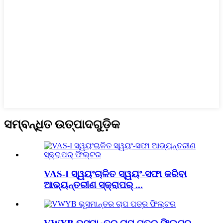
ସମ୍ବନ୍ଧିତ ଉତ୍ପାଦଗୁଡ଼ିକ
VAS-I ସ୍ୱୟଂଚାଳିତ ସ୍ୱୟଂ-ସଫା କରିବା
ଆଭ୍ୟନ୍ତରୀଣ ସ୍କ୍ରାପର୍ ...